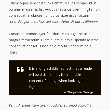
Ullamcorper senectus turpis amet. Mauris semper id ut
pulvinar massa facilisi. Aucibus faucibus diam fringilla non,
consequat. In ultrices non purus vitae risus, dictum
nunc.
Feugiat orci risus sed consectetur sit purus aliquam.
Cursus commodo eget faucibus tellus. Eget netus nec
magnis fermentum. Diam quam quam suspendisse vitae
consequat phasellus non odio morbi bibendum odio
libero.
It is a long established fact that a reader
will be distracted by the readable
content of a page when looking at its
layout.
– Cheyenne George
Vel nisl, elementum viverra sodales euismod convallis