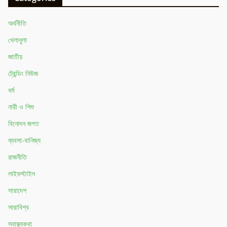
অর্থনীতি
খেলাধুলা
জাতীয়
ট্রেন্ডিং নিউজ
ধর্ম
নারী ও শিশু
বিনোদন জগত
ব্যবসা-বানিজ্য
রাজনীতি
লাইফস্টাইল
সারাদেশ
সারাবিশ্ব
স্বাস্থ্যকথা