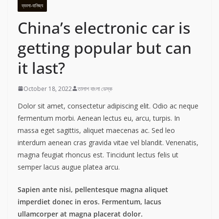
ব্যবসা-বানিজ্য
China’s electronic car is
getting popular but can
it last?
October 18, 2022
তালাশ বাংলা ডেস্ক
Dolor sit amet, consectetur adipiscing elit. Odio ac neque
fermentum morbi. Aenean lectus eu, arcu, turpis. In
massa eget sagittis, aliquet maecenas ac. Sed leo
interdum aenean cras gravida vitae vel blandit. Venenatis,
magna feugiat rhoncus est. Tincidunt lectus felis ut
semper lacus augue platea arcu.
Sapien ante nisi, pellentesque magna aliquet
imperdiet donec in eros. Fermentum, lacus
ullamcorper at magna placerat dolor.