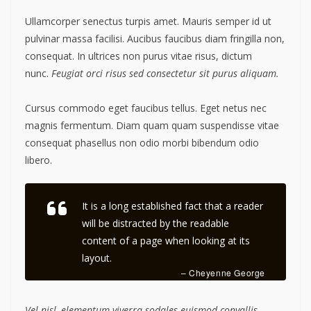
Ullamcorper senectus turpis amet. Mauris semper id ut
pulvinar massa facilisi. Aucibus faucibus diam fringilla non,
consequat. In ultrices non purus vitae risus, dictum
nunc.
Feugiat orci risus sed consectetur sit purus aliquam.
Cursus commodo eget faucibus tellus. Eget netus nec
magnis fermentum. Diam quam quam suspendisse vitae
consequat phasellus non odio morbi bibendum odio
libero.
It is a long established fact that a reader
will be distracted by the readable
content of a page when looking at its
layout.
– Cheyenne George
Vel nisl, elementum viverra sodales euismod convallis