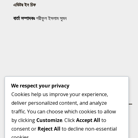
এডিটর ইন চিফ
বার্তা সম্পাদকঃ
শরীফুল ইসলাম সুমন
We respect your privacy
Cookies help us improve your experience,
কার্যালয়
deliver personalized content, and analyze
traffic. You can choose which cookies to allow
by clicking
Customize
. Click
Accept All
to
consent or
Reject All
to decline non-essential
ভূইয়া মার্কেট(৩য় তলা), বুড়িচং বাজার, কুমিল্লা।
cookies.