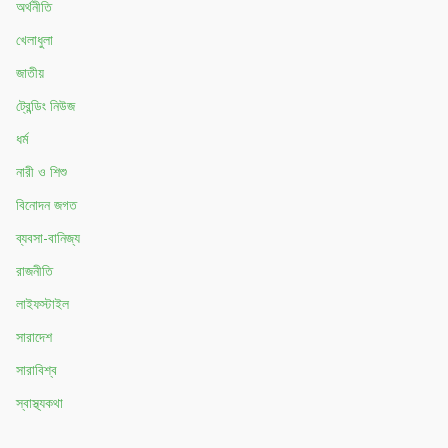
অর্থনীতি
খেলাধুলা
জাতীয়
ট্রেন্ডিং নিউজ
ধর্ম
নারী ও শিশু
বিনোদন জগত
ব্যবসা-বানিজ্য
রাজনীতি
লাইফস্টাইল
সারাদেশ
সারাবিশ্ব
স্বাস্থ্যকথা